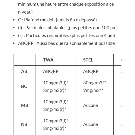
minimum une heure entre chaque exposition à ce
niveau)
C : Plafond (ne doit jamais être dépassé)
(i) : Particules inhalables (plus petites que 100 µm)
(r) : Particules respirables (plus petites que 4 µm)
ABQRP : Aussi bas que raisonnablement possible
TWA
STEL
C
AB
ABQRP
ABQRP
ABQR
10mg/m3(i)*
30mg/m3**
50mg/
BC
3mg/m3(r)*
9mg/m3**
15mg/
10mg/m3(i)*
MB
Aucune
Aucun
3mg/m3(r)*
10mg/m3(i)*
NB
Aucune
Aucun
3mg/m3(r)*